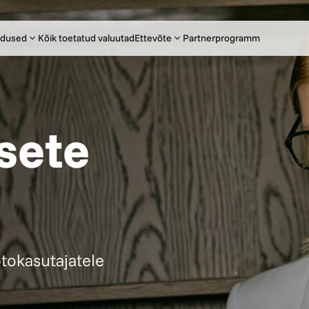
dused
Kõik toetatud valuutad
Ettevõte
Partnerprogramm
sete
tokasutajatele