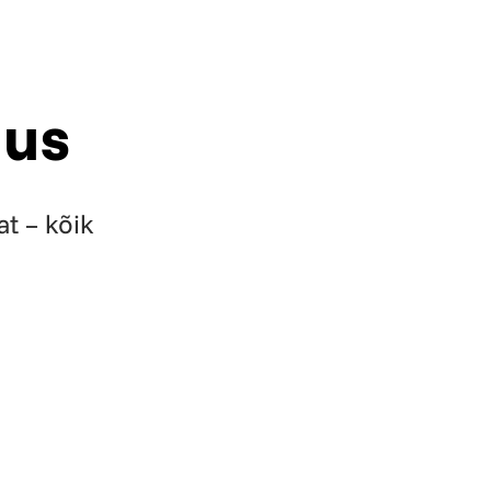
dus
at – kõik