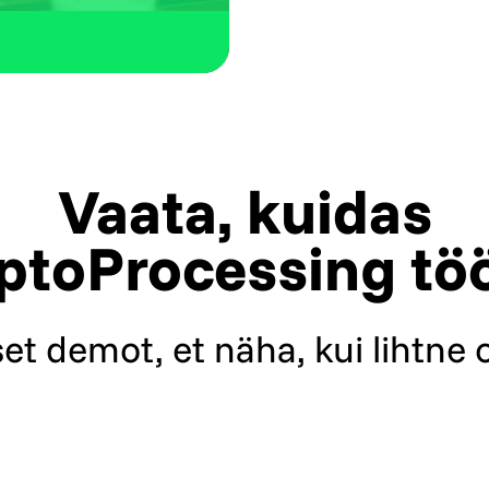
jaoks. Pakume tug
WookCommerce, 
PrestaShop, Drupa
Vaata, kuidas
ptoProcessing tö
set demot, et näha, kui lihtn