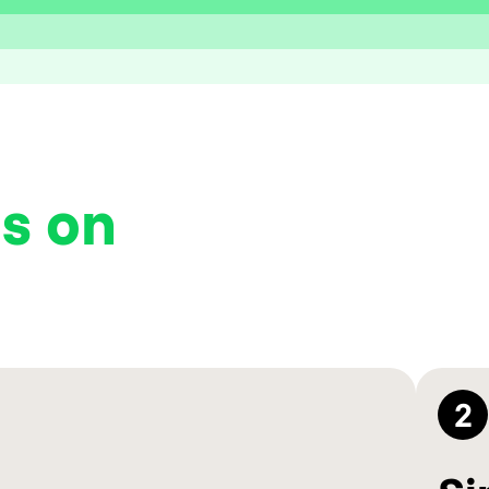
s on
2