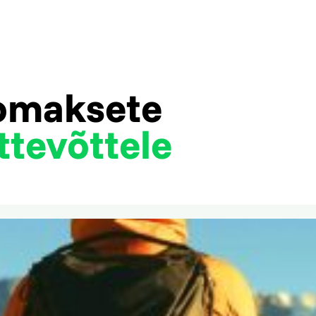
tomaksete
ttevõttele