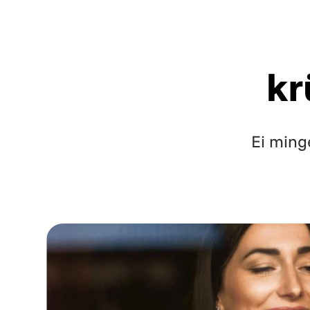
kr
Ei minge