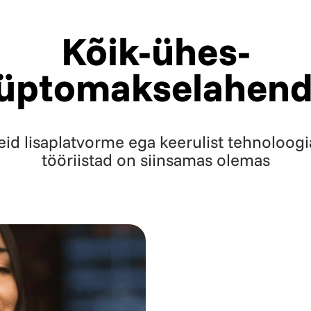
Kõik-ühes-
üptomakselahen
id lisaplatvorme ega keerulist tehnoloogi
tööriistad on siinsamas olemas