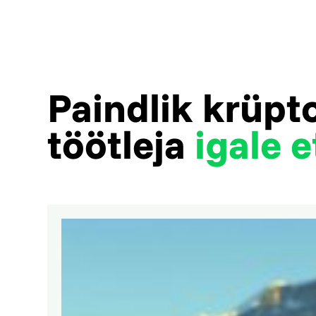
Paindlik krüp
töötleja
igale e