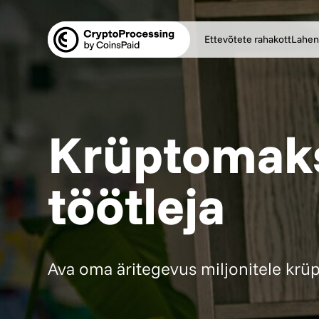
Ettevõtete rahakott
Lahen
Krüptomak
töötleja
Ava oma äritegevus miljonitele krüp