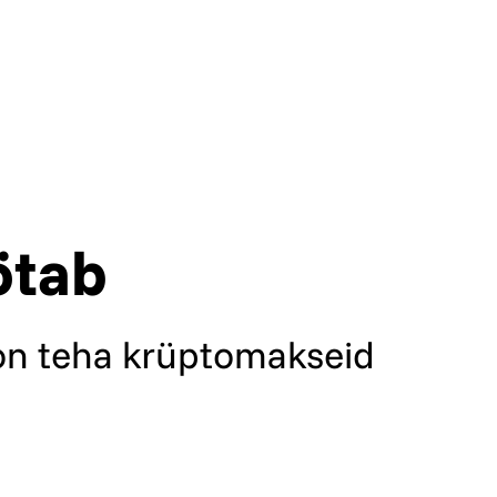
e järgmistele platvormidele:
Adobe Commerce, Opencart,
l, Joomla ja Shopify.
ötab
e on teha krüptomakseid