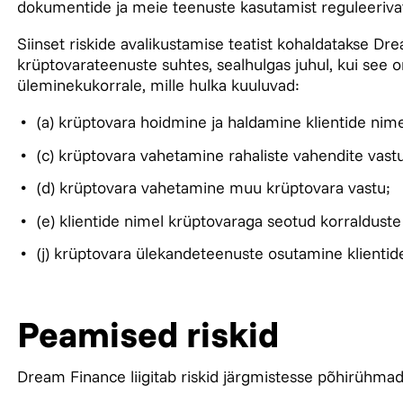
dokumentide ja meie teenuste kasutamist reguleerivat
Siinset riskide avalikustamise teatist kohaldatakse D
krüptovarateenuste suhtes, sealhulgas juhul, kui see o
üleminekukorrale, mille hulka kuuluvad:
(a) krüptovara hoidmine ja haldamine klientide nime
(c) krüptovara vahetamine rahaliste vahendite vast
(d) krüptovara vahetamine muu krüptovara vastu;
(e) klientide nimel krüptovaraga seotud korralduste
(j) krüptovara ülekandeteenuste osutamine klientid
Peamised riskid
Dream Finance liigitab riskid järgmistesse põhirühma