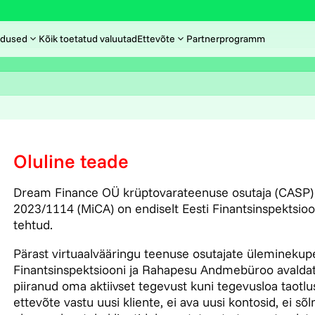
dused
Kõik toetatud valuutad
Ettevõte
Partnerprogramm
Oluline teade
Dream Finance OÜ krüptovarateenuse osutaja (CASP) t
2023/1114 (MiCA) on endiselt Eesti Finantsinspektsioon
tehtud.
Pärast virtuaalvääringu teenuse osutajate üleminekupe
Finantsinspektsiooni ja Rahapesu Andmebüroo avalda
piiranud oma aktiivset tegevust kuni tegevusloa taotl
ettevõte vastu uusi kliente, ei ava uusi kontosid, ei sõ