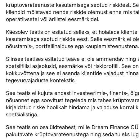
krüptovarateenuste kasutamisega seotud riskidest. Se
kliendid mõistavad nende riskide olemust enne mis t
operatiivsetel või ärilistel eesmärkidel.
Käesolev teatis on esitatud selleks, et hoiatada klien
kasutamisega seotud riskide eest. Selle eesmärk ei ole
nõustamis-, portfellihalduse ega kauplemisteenustena.
Siinses teatises esitatud teave ei ole ammendav ning s
spetsiifilisi asjaolusid, eesmärke või riskiprofiili. See 
kokkuvõttena ja see ei asenda klientide vajadust hinna
tegevusvajaduste kontekstis.
See teatis ei kujuta endast investeerimis-, finants-, õ
nõuannet ega soovitust tegeleda mis tahes krüptovara
kirjeldatud riske hoolikalt hindama ja vajaduse korral
spetsialistiga.
See teatis on osa üldteabest, mille Dream Finance OÜ
pakutavate krüptovarateenustega ning seda tuleks luge