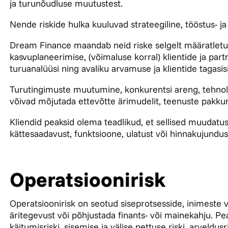
ja turunõudluse muutustest.
Nende riskide hulka kuuluvad strateegiline, tööstus- ja
Dream Finance maandab neid riske selgelt määratletud
kasvuplaneerimise, (võimaluse korral) klientide ja par
turuanalüüsi ning avaliku arvamuse ja klientide tagasis
Turutingimuste muutumine, konkurentsi areng, tehnol
võivad mõjutada ettevõtte ärimudelit, teenuste pakkumis
Kliendid peaksid olema teadlikud, et sellised muudatu
kättesaadavust, funktsioone, ulatust või hinnakujundus
Operatsioonirisk
Operatsioonirisk on seotud siseprotsesside, inimeste 
äritegevust või põhjustada finants- või mainekahju. P
käitumisriski, sisemise ja välise pettuse riski, arveldus