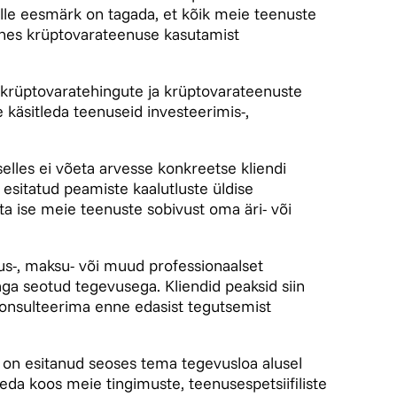
lle eesmärk on tagada, et kõik meie teenuste
ahes krüptovarateenuse kasutamist
te krüptovaratehingute ja krüptovarateenuste
 käsitleda teenuseid investeerimis-,
elles ei võeta arvesse konkreetse kliendi
on esitatud peamiste kaalutluste üldise
ta ise meie teenuste sobivust oma äri- või
igus-, maksu- või muud professionaalset
ga seotud tegevusega. Kliendid peaksid siin
 konsulteerima enne edasist tegutsemist
 on esitanud seoses tema tegevusloa alusel
da koos meie tingimuste, teenusespetsiifiliste