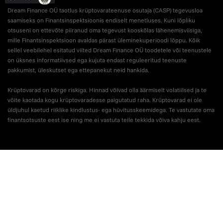
Dream Finance OÜ taotlus krüptovarateenuse osutaja (CASP) tegevusloa
saamiseks on Finantsinspektsioonis endiselt menetluses. Kuni lõpliku
otsuseni on ettevõte piiranud oma tegevust kooskõlas lähenemisviisiga,
mille Finantsinspektsioon avaldas pärast üleminekuperioodi lõppu. Kõik
sellel veebilehel esitatud viited Dream Finance OÜ toodetele või teenustele
on üksnes informatiivsed ega kujuta endast reguleeritud teenuste
pakkumist, üleskutset ega ettepanekut neid hankida.
Krüptovarad on kõrge riskiga. Hinnad võivad olla äärmiselt volatiilsed ja te
võite kaotada kogu krüptovaradesse paigutatud raha. Krüptovarad ei ole
üldjuhul kaetud riiklike kindlustus- ega hüvitusskeemidega. Te vastutate oma
finantsotsuste eest ise ning me ei vastuta teile tekkida võiva kahju eest.