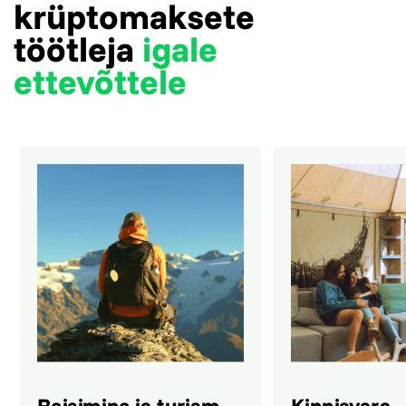
krüptomaksete
töötleja
igale
ettevõttele
Reisimine ja turism
Kinnisvara