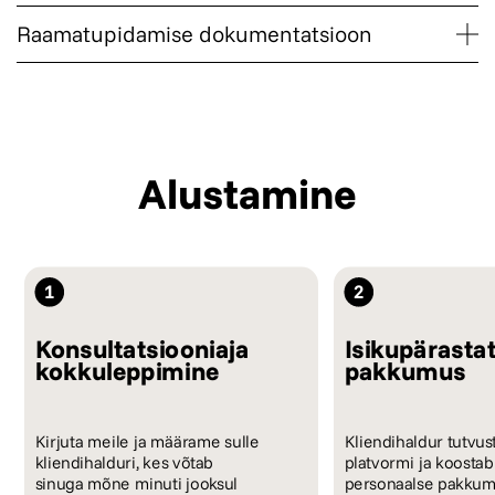
rahvusvahelisele kuldstandardile.
Raamatupidamise dokumentatsioon
10Guardsi ja Hackeni küberturbeeksperdid kinnitavad, et
meie krüptomakseväravas pole ühtegi turvaauku.
Esitame kõik vajalikud raamatupidamisdokumendid ja
hoiame end kursis õigusaktidega, et aidata teil krüptoraha
õigesti kajastada.
Alustamine
1
2
Konsultatsiooniaja
Isikupärasta
kokkuleppimine
pakkumus
Kirjuta meile ja määrame sulle
Kliendihaldur tutvus
kliendihalduri, kes võtab
platvormi ja koostab
sinuga mõne minuti jooksul
personaalse pakkum