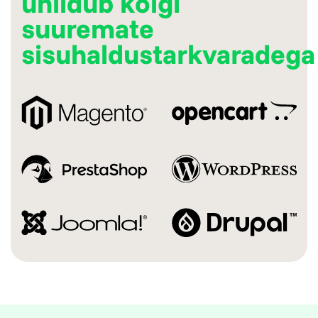
ühildub kõigi
suuremate
sisuhaldustarkvaradega