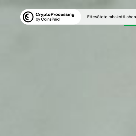
Ettevõtete rahakott
Lahen