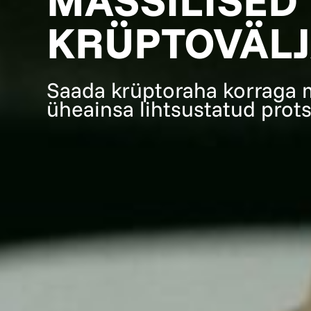
MASSILISED
KRÜPTOVÄL
Saada krüptoraha korraga m
üheainsa lihtsustatud prot