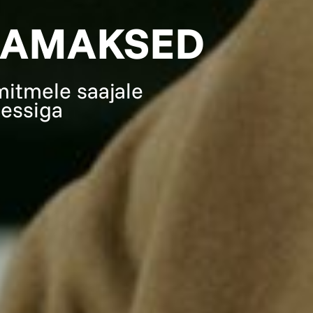
JAMAKSED
itmele saajale
sessiga