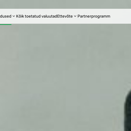
dused
Kõik toetatud valuutad
Ettevõte
Partnerprogramm