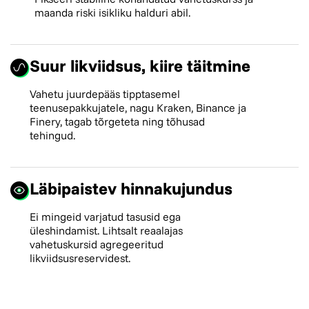
maanda riski isikliku halduri abil.
Suur likviidsus, kiire täitmine
Vahetu juurdepääs tipptasemel
teenusepakkujatele, nagu Kraken, Binance ja
Finery, tagab tõrgeteta ning tõhusad
tehingud.
Läbipaistev hinnakujundus
Ei mingeid varjatud tasusid ega
üleshindamist. Lihtsalt reaalajas
vahetuskursid agregeeritud
likviidsusreservidest.