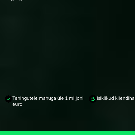
Tehingutele mahuga
üle 1 miljoni
Isiklikud
kliendiha
euro