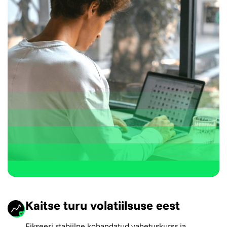
Kaitse turu volatiilsuse eest
Fikseeri stabiilne kohandatud vahetuskurss ja