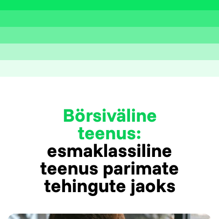
Börsiväline
teenus:
esmaklassiline
teenus parimate
tehingute jaoks