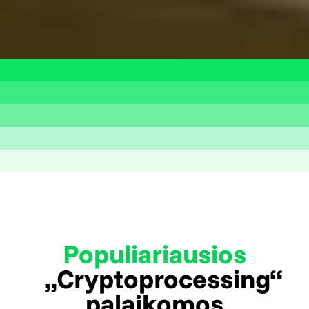
Populiariausios
„Cryptoprocessing“
palaikomos