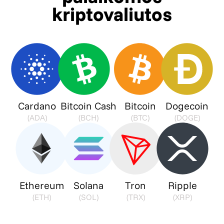
kriptovaliutos
Cardano
Bitcoin Cash
Bitcoin
Dogecoin
(ADA)
(BCH)
(BTC)
(DOGE)
Ethereum
Solana
Tron
Ripple
(ETH)
(SOL)
(TRX)
(XRP)