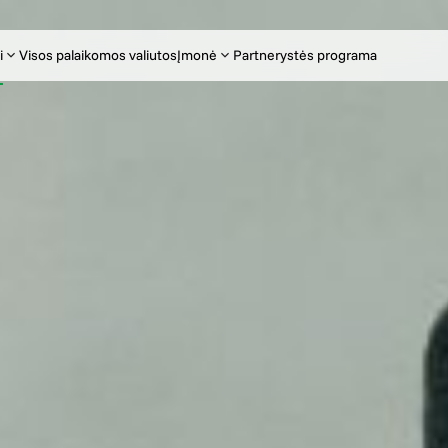
i
Visos palaikomos valiutos
Įmonė
Partnerystės programa