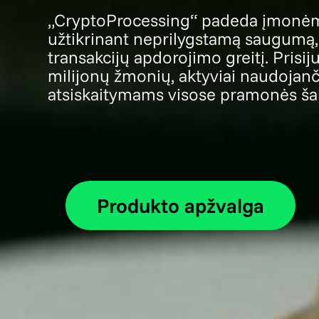
„CryptoProcessing“ padeda įmonėms 
užtikrinant neprilygstamą saugumą
transakcijų apdorojimo greitį. Prisi
milijonų žmonių, aktyviai naudojanč
atsiskaitymams visose pramonės ša
Produkto apžvalga