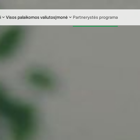
i
Visos palaikomos valiutos
Įmonė
Partnerystės programa