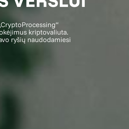
 VERSLUI
 „CryptoProcessing“
kėjimus kriptovaliuta.
 savo ryšių naudodamiesi