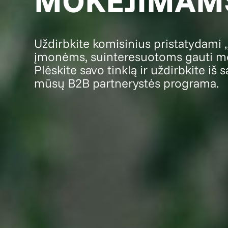
MOKĖJIMAMS
Uždirbkite komisinius pristatydami
įmonėms, suinteresuotoms gauti mo
Plėskite savo tinklą ir uždirbkite iš
mūsų B2B partnerystės programa.