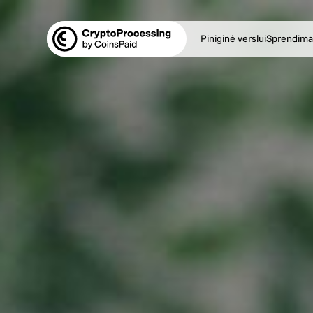
Piniginė verslui
Sprendima