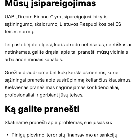
Mūsų įsipareigojimas
UAB „Dream Finance“ yra įsipareigojusi laikytis
sąžiningumo, skaidrumo, Lietuvos Respublikos bei ES
teisės normų.
Jei pastebėjote elgesį, kuris atrodo neteisėtas, neetiškas ar
netinkamas, galite drąsiai apie tai pranešti mūsų vidiniais
arba anoniminiais kanalais.
Griežtai draudžiame bet kokį kerštą asmenims, kurie
sąžiningai praneša apie susirūpinimą keliančius klausimus.
Kiekvienas pranešimas nagrinėjamas konfidencialiai,
profesionaliai ir gerbiant jūsų teises.
Ką galite pranešti
Skatiname pranešti apie problemas, susijusias su:
Pinigų plovimo, teroristų finansavimo ar sankcijų