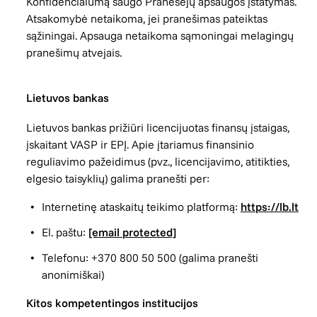
Konfidencialumą saugo Pranešėjų apsaugos įstatymas.
Atsakomybė netaikoma, jei pranešimas pateiktas
sąžiningai. Apsauga netaikoma sąmoningai melagingų
pranešimų atvejais.
Lietuvos bankas
Lietuvos bankas prižiūri licencijuotas finansų įstaigas,
įskaitant VASP ir EPĮ. Apie įtariamus finansinio
reguliavimo pažeidimus (pvz., licencijavimo, atitikties,
elgesio taisyklių) galima pranešti per:
Internetinę ataskaitų teikimo platformą:
https://lb.lt
El. paštu:
[email protected]
Telefonu: +370 800 50 500 (galima pranešti
anonimiškai)
Kitos kompetentingos institucijos