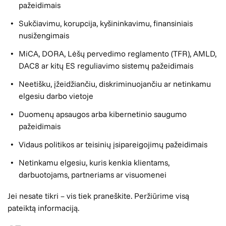
pažeidimais
Sukčiavimu, korupcija, kyšininkavimu, finansiniais
nusižengimais
MiCA, DORA, Lėšų pervedimo reglamento (TFR), AMLD,
DAC8 ar kitų ES reguliavimo sistemų pažeidimais
Neetišku, įžeidžiančiu, diskriminuojančiu ar netinkamu
elgesiu darbo vietoje
Duomenų apsaugos arba kibernetinio saugumo
pažeidimais
Vidaus politikos ar teisinių įsipareigojimų pažeidimais
Netinkamu elgesiu, kuris kenkia klientams,
darbuotojams, partneriams ar visuomenei
Jei nesate tikri – vis tiek praneškite. Peržiūrime visą
pateiktą informaciją.