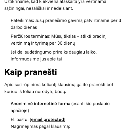
Užtikriname, kad kiekviena ataskaita yra vertinama
sąžiningai, nešališkai ir nedelsiant.
Pateikimas: Jūsų pranešimo gavimą patvirtiname per 3
darbo dienas
Peržiūros terminas: Mūsų tikslas – atlikti pradinį
vertinimą ir tyrimą per 30 dienų
Jei dėl sudėtingumo prireiks daugiau laiko,
informuosime jus apie tai
Kaip pranešti
Apie susirūpinimą keliantį klausimą galite pranešti bet
kuriuo iš toliau nurodytų būdų:
Anoniminė internetinė forma
(esanti šio puslapio
apačioje)
El. paštu:
[email protected]
Nagrinėjimas pagal klausimą: