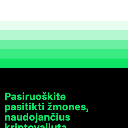
Pasiruoškite
pasitikti žmones,
naudojančius
kriptovaliutą