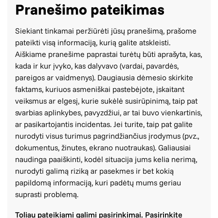
Pranešimo pateikimas
Siekiant tinkamai peržiūrėti jūsų pranešimą, prašome
pateikti visą informaciją, kurią galite atskleisti.
Aiškiame pranešime paprastai turėtų būti aprašyta, kas,
kada ir kur įvyko, kas dalyvavo (vardai, pavardės,
pareigos ar vaidmenys). Daugiausia dėmesio skirkite
faktams, kuriuos asmeniškai pastebėjote, įskaitant
veiksmus ar elgesį, kurie sukėlė susirūpinimą, taip pat
svarbias aplinkybes, pavyzdžiui, ar tai buvo vienkartinis,
ar pasikartojantis incidentas. Jei turite, taip pat galite
nurodyti visus turimus pagrindžiančius įrodymus (pvz.,
dokumentus, žinutes, ekrano nuotraukas). Galiausiai
naudinga paaiškinti, kodėl situacija jums kelia nerimą,
nurodyti galimą riziką ar pasekmes ir bet kokią
papildomą informaciją, kuri padėtų mums geriau
suprasti problemą.
Toliau pateikiami galimi pasirinkimai. Pasirinkite