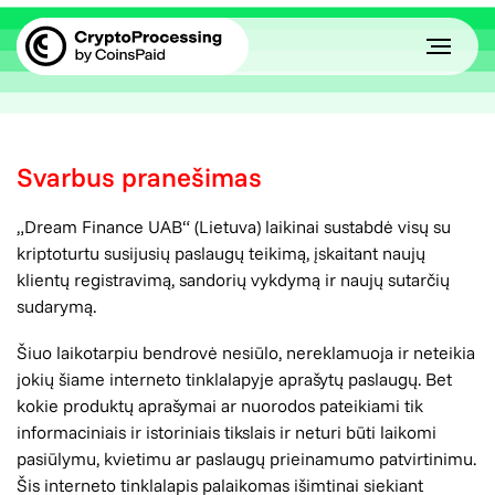
Svarbus pranešimas
„Dream Finance UAB“ (Lietuva) laikinai sustabdė visų su
kriptoturtu susijusių paslaugų teikimą, įskaitant naujų
klientų registravimą, sandorių vykdymą ir naujų sutarčių
sudarymą.
Šiuo laikotarpiu bendrovė nesiūlo, nereklamuoja ir neteikia
jokių šiame interneto tinklalapyje aprašytų paslaugų. Bet
kokie produktų aprašymai ar nuorodos pateikiami tik
informaciniais ir istoriniais tikslais ir neturi būti laikomi
pasiūlymu, kvietimu ar paslaugų prieinamumo patvirtinimu.
Šis interneto tinklalapis palaikomas išimtinai siekiant