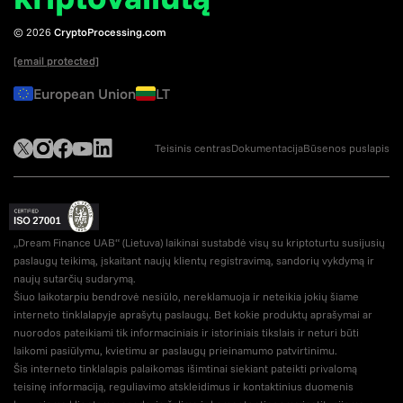
© 2026
CryptoProcessing.com
[email protected]
European Union
LT
Teisinis centras
Dokumentacija
Būsenos puslapis
„Dream Finance UAB“ (Lietuva) laikinai sustabdė visų su kriptoturtu susijusių
paslaugų teikimą, įskaitant naujų klientų registravimą, sandorių vykdymą ir
naujų sutarčių sudarymą.
Šiuo laikotarpiu bendrovė nesiūlo, nereklamuoja ir neteikia jokių šiame
interneto tinklalapyje aprašytų paslaugų. Bet kokie produktų aprašymai ar
nuorodos pateikiami tik informaciniais ir istoriniais tikslais ir neturi būti
laikomi pasiūlymu, kvietimu ar paslaugų prieinamumo patvirtinimu.
Šis interneto tinklalapis palaikomas išimtinai siekiant pateikti privalomą
teisinę informaciją, reguliavimo atskleidimus ir kontaktinius duomenis