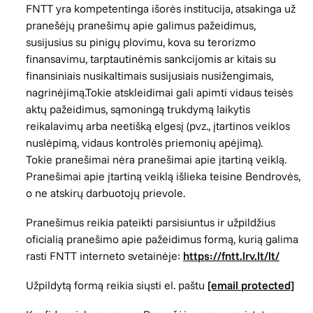
FNTT yra kompetentinga išorės institucija, atsakinga už
pranešėjų pranešimų apie galimus pažeidimus,
susijusius su pinigų plovimu, kova su terorizmo
finansavimu, tarptautinėmis sankcijomis ar kitais su
finansiniais nusikaltimais susijusiais nusižengimais,
nagrinėjimą.Tokie atskleidimai gali apimti vidaus teisės
aktų pažeidimus, sąmoningą trukdymą laikytis
reikalavimų arba neetišką elgesį (pvz., įtartinos veiklos
nuslėpimą, vidaus kontrolės priemonių apėjimą).
Tokie pranešimai nėra pranešimai apie įtartiną veiklą.
Pranešimai apie įtartiną veiklą išlieka teisine Bendrovės,
o ne atskirų darbuotojų prievole.
Pranešimus reikia pateikti parsisiuntus ir užpildžius
oficialią pranešimo apie pažeidimus formą, kurią galima
rasti FNTT interneto svetainėje:
https://fntt.lrv.lt/lt/
Užpildytą formą reikia siųsti el. paštu
[email protected]